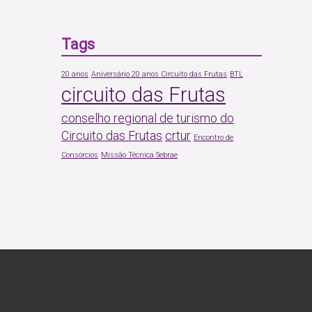
Tags
20 anos
Aniversário 20 anos Circuito das Frutas
BTL
circuito das Frutas
conselho regional de turismo do
Circuito das Frutas
crtur
Encontro de
Consórcios
Missão Técnica Sebrae