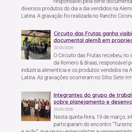
responsável pela série documental
diversos produtos do dia a dia vendidos na Alem
Latina. A gravação foi realizada no Rancho Cicona
Circuito das Frutas ganha visi
documental alemã em proprieda
23/03/2026
O Circuito das Frutas recebeu, no
da Romero & Braas, responsável p
indústria alimentícia e os produtos vendidos na
Latina. As gravações ocorreram no Sítio Sete Ir
Integrantes do grupo de trabal
sobre planejamento e desenvo
20/03/2026
Nesta quinta-feira, 19 de março, i
participaram do encontro “Turism
e ação”, que reuniu especialistas e representant