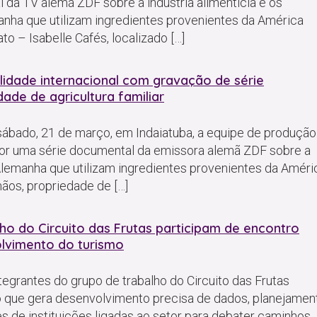
 da TV alemã ZDF sobre a indústria alimentícia e os
anha que utilizam ingredientes provenientes da América
to – Isabelle Cafés, localizado […]
bilidade internacional com gravação de série
de de agricultura familiar
 sábado, 21 de março, em Indaiatuba, a equipe de produção
or uma série documental da emissora alemã ZDF sobre a
 Alemanha que utilizam ingredientes provenientes da Améri
mãos, propriedade de […]
ho do Circuito das Frutas participam de encontro
lvimento do turismo
ntegrantes do grupo de trabalho do Circuito das Frutas
o que gera desenvolvimento precisa de dados, planejamen
es de instituições ligadas ao setor para debater caminhos