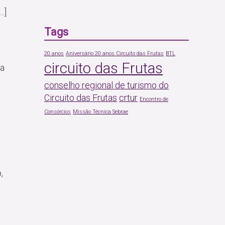
…]
Tags
20 anos
Aniversário 20 anos Circuito das Frutas
BTL
circuito das Frutas
da
conselho regional de turismo do
Circuito das Frutas
crtur
Encontro de
Consórcios
Missão Técnica Sebrae
,