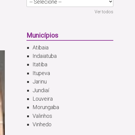
Ver todos
Municípios
Atibaia
Indaiatuba
Itatiba
Itupeva
Jarinu
Jundiaí
Louveira
Morungaba
Valinhos
Vinhedo