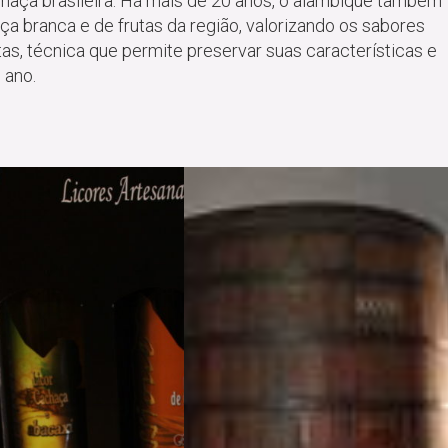
chaça brasileira. Há mais de 20 anos, o alambique também
aça branca e de frutas da região, valorizando os sabores
utas, técnica que permite preservar suas características e
 ano.