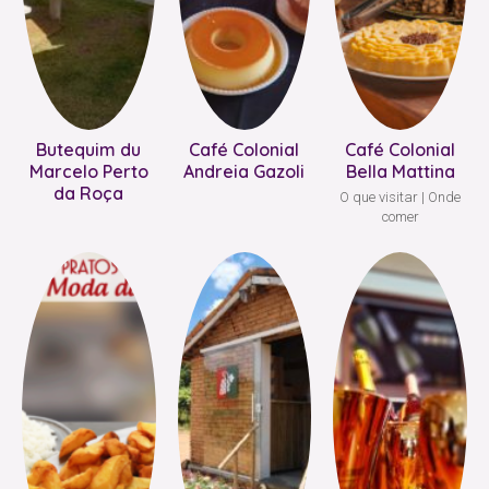
Butequim du
Café Colonial
Café Colonial
Marcelo Perto
Andreia Gazoli
Bella Mattina
da Roça
O que visitar
Onde
comer