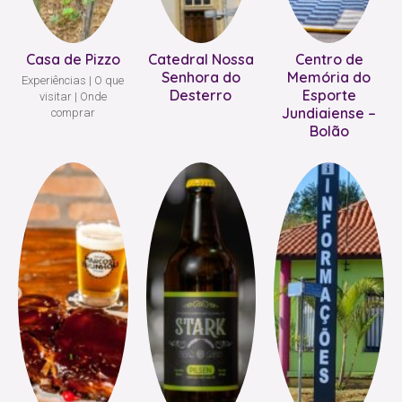
Casa de Pizzo
Catedral Nossa
Centro de
Senhora do
Memória do
Experiências
O que
Desterro
Esporte
visitar
Onde
Jundiaiense –
comprar
Bolão