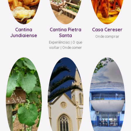
Cantina
Cantina Pietra
Casa Cereser
Jundiaiense
Santa
Onde comprar
Experiências
O que
visitar
Onde comer