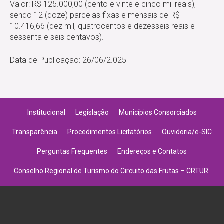
Valor: R$ 125.000,00 (cento e vinte e cinco mil reais),
sendo 12 (doze) parcelas fixas e mensais de R$
10.416,66 (dez mil, quatrocentos e dezesseis reais e
sessenta e seis centavos).
Data de Publicação: 26/06/2.025
Institucional
Legislação
Municípios Consorciados
Transparência
Procedimentos Licitatórios
Ouvidoria/e-SIC
Perguntas Frequentes
Endereços e Contatos
Conselho Regional de Turismo do Circuito das Frutas – CRTUR.