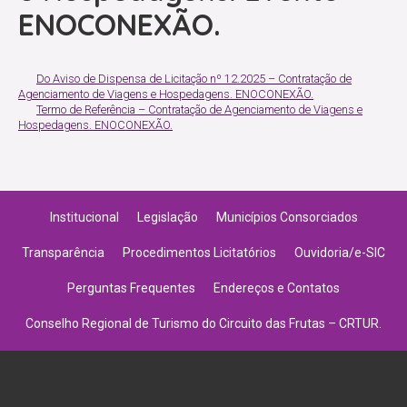
ENOCONEXÃO.
Do Aviso de Dispensa de Licitação nº 12.2025 – Contratação de
Agenciamento de Viagens e Hospedagens. ENOCONEXÃO.
Termo de Referência – Contratação de Agenciamento de Viagens e
Hospedagens. ENOCONEXÃO.
Institucional
Legislação
Municípios Consorciados
Transparência
Procedimentos Licitatórios
Ouvidoria/e-SIC
Perguntas Frequentes
Endereços e Contatos
Conselho Regional de Turismo do Circuito das Frutas – CRTUR.