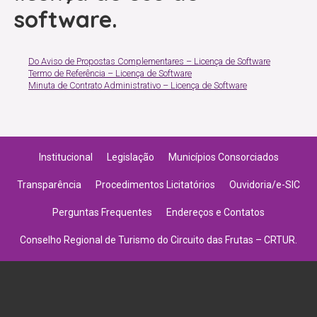
software.
Do Aviso de Propostas Complementares – Licença de Software
Termo de Referência – Licença de Software
Minuta de Contrato Administrativo – Licença de Software
Institucional
Legislação
Municípios Consorciados
Transparência
Procedimentos Licitatórios
Ouvidoria/e-SIC
Perguntas Frequentes
Endereços e Contatos
Conselho Regional de Turismo do Circuito das Frutas – CRTUR.